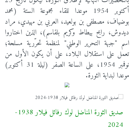
بالتحضيرات النهائية لإطلاق الثورة، ليكون تاريخ 23
أكتوبر 1954 موعدا للقاء مجموعة الستة (محمد
بوضياف، مصطفى بن بولعيد، العربي بن مهيدي، مراد
ديدوش، رابح بيطاط وكريم بلقاسم)، الذين اختاروا
اسم "جبهة التحرير الوطني" لمنظمة تحرّرية مسلحة؛
تعمل على استقلال البلاد، على أن يكون الأول من
نوفمبر 1954، على الساعة الصفر (ليلة 31 أكتوبر)
موعدا لبداية الثورة.
صديق الثورة المناضل لوك رفائل فيلار 1938-
ا
2024
ع