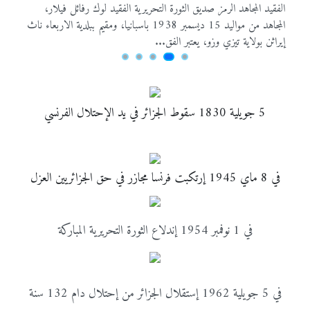
الفقيد المجاهد الرمز صديق الثورة التحريرية الفقيد لوك رفائل فيلار،
ط
المجاهد من مواليد 15 ديسمبر 1938 باسبانيا، ومقيم ببلدية الاربعاء ناث
إيراثن بولاية تيزي وزو، يعتبر الفق...
5 جويلية 1830 سقوط الجزائر في يد الإحتلال الفرنسي
في 8 ماي 1945 إرتكبت فرنسا مجازر في حق الجزائريين العزل
في 1 نوفمبر 1954 إندلاع الثورة التحريرية المباركة
في 5 جويلية 1962 إستقلال الجزائر من إحتلال دام 132 سنة