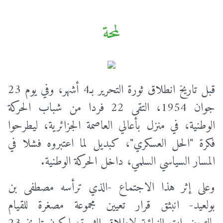
لمحة
قبل تاريخ انطلاق ثورة التحرير بـ4 أشهر، وفي يوم 23
جوان 1954، التقى 22 فردا من شباب الحركة
الوطنية، في منزل بأعالي العاصمة الجزائرية، ليطرحوا
فكرة "الحل العسكري"، كبديل لما اعتبروه فشلا في
المسار السياسي السلمي، داخل الحركة الوطنية.
وعلى إثر هذا الاجتماع -الذي ترأسه مصطفى بن
بولعيد- انبثق قرار تعيين مجموعة مصغرة للقيام