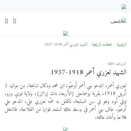
الرئيسية
محطات تاريخية
الشهيد لعزري أعمر 1918-1957
الزيارات: 1025
الشهيد لعزري أعمر 1918-1957
لعزري أعمر، المدعو سي أعمر أوعبّو، ابن محمد ودكال شابحة، من مواليد 2
أبريل 1918، بقرية بوسماحل (الأربعاء ناث إراثن)، ولاية تيزي وزو.
توفي أبوه وهو في سن السابعة، تكفل به عمّه لعزري علي، المدعو علي
أوعبّو. عاش سي أعمر في وسط عائلة تستمد قوتها من الفلاحة، فاشتغل
فلاحا وأعان عائلته.