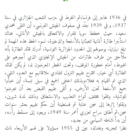
في 1936 هاجر إلى فرنسا،ثم انخرط في حزب الشعب الجزائري في سنة
1937. و في 1939 جنّد في صفوف الجيش الفرنسي، أين التقى محمدي
سعيد، حيث خططا سويا للفرار والالتحاق بالجيش الألماني. هناك
استأجرا طائرة ألمانية لتعبئتها بالأسلحة والذخيرة، لسوء الحظ هذه المهمة لم
تبلغ نهايتها. بوصولهم إلى الحدود الجزائرية التونسية، أدرك قائد الطائرة بأنه
ملاحق من طرف طائرات من الجيش الإنجليزي الذي أجبرهم على
الهبوط، أمام خطورة الموقف، وتحت الخطر المعرضون له، لم يكن لقائد
الطائرة أي خيار. اقترح عليهم النزول لتفادي ملاقاتهم مع العدو، الشيء
الذي تم القيام به فعلا،وبذلك اختفى الجميع في سهل تبسة، أين خبأوا
جميع الأسلحة تحت الأرض. و ألقى عليهم القبض بعد أن تعرضوا
للوشاية، وتلقوا مختلف أنواع التعذيب والاستنطاق وذلك لمدة شهرين،
ونقلوا إثرها إلى سجن عنابة ثم قسنطينة أين حكم عليهم بعشر سنوات
سجن.ثم أطلق سراح لعزري أعمر سنة 1949، ويعود إلى مسقط رأسه،
أين بدأ نشاطه السياسي من جديد.
نظرا لتجربته ونضاله، عين في 1955 مسؤولا على قسم الأربعاء ناث