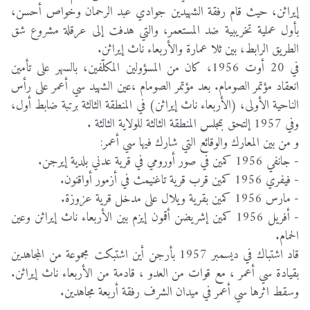
إيراثن، حيث قام رفقة الشهيدين جوادي عبد الرحمان وخواص أحسن،
بأول عملية تخريبية ضد المستعمر، والتي هدفت إلى عرقلة مشروع شق
الطريق الرابط، بين ثلا عمارة والأربعاء ناث إيراثن.
في 20 أوت 1956، كان من المسؤولين المكلّفين، بالسهر على تأمين
انعقاد مؤتمر الصومام. بعد مؤتمر الصومام ،عين الشهيد سي أعمر على رأس
الناحية الأولى، (الأربعاء ناث إيراثن) في المنطقة الثالثة برتبة ضابط أول،
وفي 1957 إلتحق بمجلس المنطقة الثالثة للولاية الثالثة .
و من بين المعارك والوقائع التي شارك فيها سي أعمر:
- جانفي 1956 كمين في صور أورومي في قرية عدني بلدية إيرجن.
- فيفري 1956 كمين قرب قرية تاغنيمث في أزمور أواقنون.
- مارس 1956 كمين بقرية ويلال على مدخل قرية عزوزة.
- أفريل 1956 كمين إشريضن أقمون إيزم بين الأربعاء ناث إيراثن وعين
الحمام.
قاد اشتباك في ديسمبر 1957 بأرجن أين اشتبكت مجموعة من المجاهدين
بقيادة سي أعمر ، مع قوات من العدو ، قادمة من الأربعاء ناث إيراثن.
وسقط اثرها سي أعمر في ميدان الشرف رفقة أربعة مجاهدين.