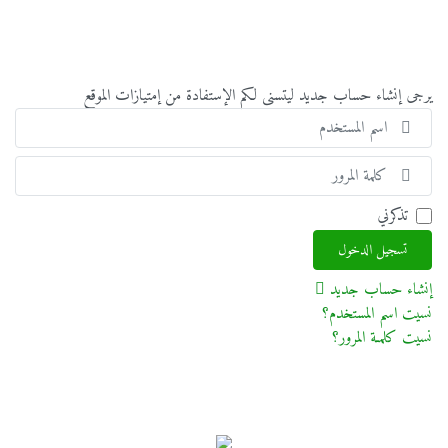
يرجى إنشاء حساب جديد ليتسنى لكم الإستفادة من إمتيازات الموقع
اسم
المس
إظها
تذكرني
تسجيل الدخول
إنشاء حساب جديد
نسيت اسم المستخدم؟
نسيت كلمـة المرور؟