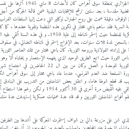
سنة1940 بحيث كان من أنشط عناصر حزب الشعب الجزائري بمنطقة سوق أهراس كان 
ية مقدسة ، بعد سنتين ترشح للإنتخابات البلدية ضمن قائمة الحركة من أجل 
 الوقوف دقيقة صمت على روح الجنرال لوكلير التي دعت إليها السلطات الفرنسية
 السرية فقد ساهم باجي مختار في تكوين هذه المنظمة وتقوية عضدها ، كما ك
مستوى سوق أهراس بتأسيس الأفواج الأولى الشبه العسكرية للمنظمة حيث إستمر نشاطه إلى غاية 1950. و في هذ
ه بالسجن لمدة ثلاث سنوات. بعد الإفراج إستمر في نشاطه النضالي. في صفوف 
 على إرادته الفولاذية وروحه الثورية. كان باجي مختار من تلك العناصر الثورية ا
 الثورة حيث اتبع الطريق الوحيد الذي يفهمه الإستعمار و يخشاه ألا وهو 
المسلح، و هكذا كان الشهيد من أوائل أعضاء اللجنة الثورية للوحدة و العمل وكان من بين ال 22 الحا
ان الثورة المسلحة ضد العدو الفرنسي. عندما عاد باجي مختار إلى سوق أهراس ا
يب قد قطع شوطا هاما، و انتقل بعض المناضلين من التدريب على البنادق إ
المتفجرات والصواعق وذلك في مزرعة باجي مختار الذي ألقي عليه القبض مرة أخرى في 30 أكتوبر 1954 و 
م أفواج المناضلين الثوريين و قد قاد عدة عمليات عسكرية إستهدفت عدة من
ختار إثر الهجوم الذي شن على مزرعة دالي بن شواف إستمرت المعركة على أشدها بين الطرفي
هاء الذخيرة عند المجاهدين وإصابتهم بالعديد من الجروح، إلى أن بلغت الساعة 