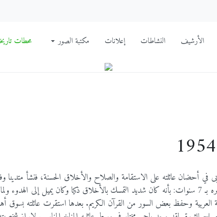
الأرشيف
النشاطات
إعلانات
مكتبة الصور
محطات تاريخي
فريل عام 1919 بمدينة عنابة، تربى في أحضان عائلته على الاستقامة والصلاح والأخلاق الحسنة، فنشأ متدينا
طباع هادئة وعن طفولته تقول أخته ”برنية” التي كانت تكبره بـ 7 سنوات: بأنه كان شديد التمسك بالأخلاق ذكيا وكان يميل إلى الهدو
ة العربية وحفظ بعض السور من القرآن الكريم. بعدها استقرت عائلته بسوق أه
ح للثورة. لقد وجد باجي مختار في وسط عائليه المناخ المناسب لإبراز شخصيته 