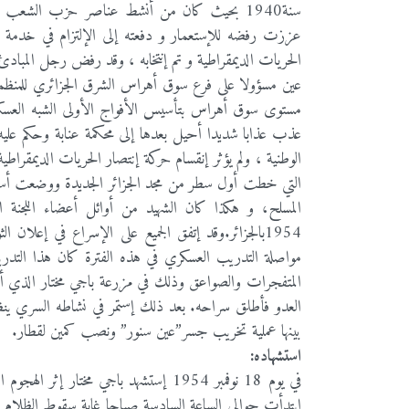
عززت رفضه للإستعمار و دفعته إلى الإلتزام في خدمة قض
الحريات الديمقراطية و تم إنتخابه ، وقد رفض رجل المبادئ
عين مسؤولا على فرع سوق أهراس الشرق الجزائري للمنظمة
عذب عذابا شديدا أحيل بعدها إلى محكمة عنابة وحكم علي
الوطنية ، ولم يؤثر إنقسام حركة إنتصار الحريات الديمقراطية
التي خطت أول سطر من مجد الجزائر الجديدة ووضعت أساس
1954بالجزائر.وقد إتفق الجميع على الإسراع في إعل
مواصلة التدريب العسكري في هذه الفترة كان هذا التدر
العدو فأطلق سراحه. بعد ذلك إستمر في نشاطه السري ينظ
بينها عملية تخريب جسر”عين سنور” ونصب كمين لقطار.
استشهاده:
في يوم 18 نوفمبر 1954 إستشهد باجي م
إبتدأت حوالي الساعة السادسة صباحا غاية سقوط الظلام وإنت