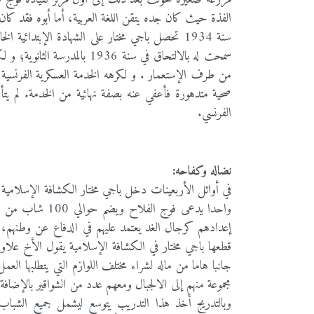
الفذة حيث كان جده يتقن اللغة العربية، أما أبوه فقد كا
سنة 1934 تحصل باجي مختار على الشهادة الإبتدائية
سمحت له بالالتحاق في سنة 936
من طرف الإستعمار . و لكرهه الخدمة العسكرية الفرنسية ف
صحية متدهورة فأعفي عنه بصفة نهائية من الخدمة. لم يتأ
الفرنسي.
نضاله وكفاحه:
في أوائل الأربعينات دخل باجي مختار الكشافة الإسلامي
واحدا يدعى فوج ا
قطعها باجي مختار في الكشافة الإسلامية يقول الأخ علاو
جانبا هاما من ماله لشراء مختلف اللوازم التي يتطلبها العم
مجموعة منهم إلى الالجبال ومعهم عدد من الشواقير بالإضاف
وبالتدريج أخذ هذا التدريب يتوسع ليشمل جميع الشباب.