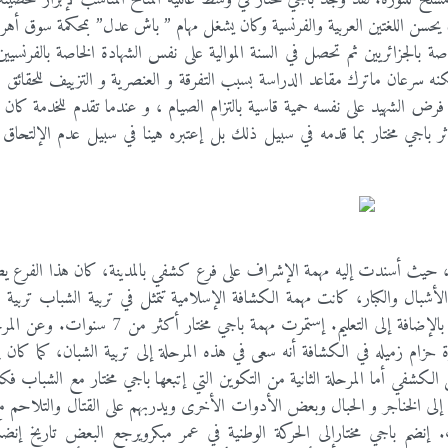
ن يحسن اللغتين العربية والفرنسية وكان يشغل مهام ” باش عدل” بمحكمة سوق أه
 الخاصة بالجزائريين ثم تحصل في السنة الموالية على نفس الشهادة الخاصة بالفرنسيين
1 بالمدرسة الثانوية؛ و لكنه سرعان ماترك مقاعد الدراسة بسبب التفرقة و العنصرية و التزييف للحقائق 
رض الشهيد على نفسه حمية قاسية بالتزام الصيام ، و عندما تقدم للخدمة كان 
ثر باجي مختار بما قدمه في سبيل ذلك بل إعتبره هينا في سبيل عدم الإلتحاق
ة، حيث أسندت إليه مهمة الإشراف على فرع كشفي بالمدينة، كان هذا الفرع يض
لفلاح ويضم حوالي 100 شاب من الأشبال والكبار، كانت مهمة الكشافة الإسلامية تتمثل في تربية الشباب تربي
إعدادهم كرجال الغد يعتمد عليهم في الدفاع عن وطنهم، بالإضافة إلى التعليم. إستمرت مهمة باجي مخت
ة حزام زميله في الكشافة أنه سعى في هذه المرحلة إلى تربية الشبان، كما ك
ل الكشفي أما المرحلة الثانية من التكوين التي إتبعها باجي مختار مع الشباب فك
ة إلى الخناجر و الحبال وبعض الأدوات الأخرى ويدربهم على القتال والتلاحم م
 إنضم باجي مختارإلى الحركة الوطنية في عمر مبكرويرجع البعض تاريخ إنضم