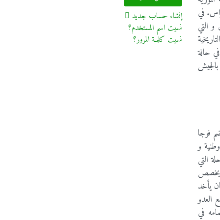
راس. في
إنشاء حساب جديد
 و التي
نسيت اسم المستخدم؟
التاريخية
نسيت كلمـة المرور؟
في حالة
 بالجيش
م فوجا
ة وطنية و
ار أكثر من 7 سنوات. وعن المرحلة التي
ان يخصص
ان يأخد
ع العدو
امه في