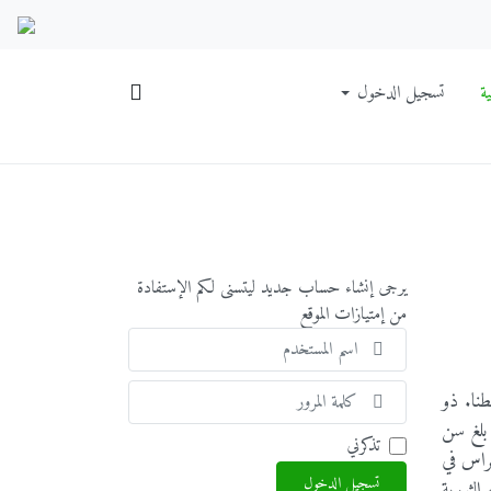
ة
تسجيل الدخول
يرجى إنشاء حساب جديد ليتسنى لكم الإستفادة
من إمتيازات الموقع
اسم
المستخدم
إظهار
 وفطنا. ذو
ء ولما بلغ سن
تذكرني
راس في
تسجيل الدخول
الثورية