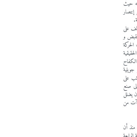
لأحداث 8 ماي 1945 أثرها على نفسه حيث
إنتصار
.
لف على
ه السنة ألقي عليه القبض و
الحركة
لحقيقية
الكفاح
ضرين في اجتماع شهر جويلية
نكب على
لى صنع
لكن رغم هذا استطاع أن يضلل
شآت من
ن منذ أن
الرابعة