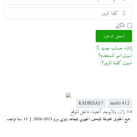
المس
إظها
تذكرني
تسجيل الدخول
إنشاء حساب جديد
نسيت اسم المستخدم؟
نسيت كلمـة المرور؟
KADRISA57
moh1412
54 زائر، ولايوجد أعضاء داخل الموقع
جميع الحقوق محفوظة للمتحف الجهوي للمجاهد بتيزي وزو 2013-2026 | 13 سنة تواجد.